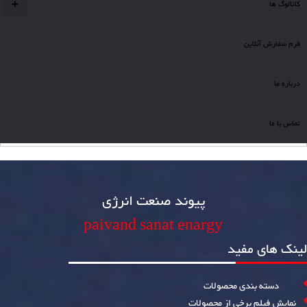
کاتالوگ ها
+
شرکای تجاری
فرم سفارش آنلاین
شرکت بازرگانی شایورد
دبی
درباره ما
تلفن: 0097142692800
فکس:0097142692801
تماس با ما
پیوند صنعت انرژی
paivand sanat enargy
لینک های مفید
دسته بندی محصولات
نمایش فیلم برخی از محصولات