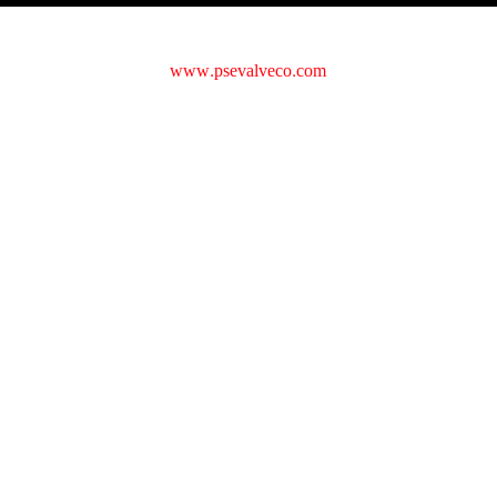
copyright © 2016
www.psevalveco.com
All rights reserved