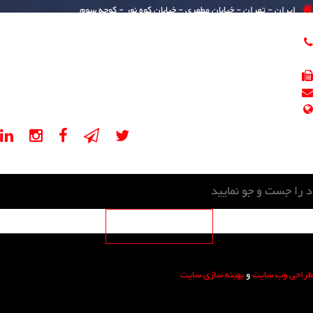
ایران - تهران - خیابان مطهری - خیابان کوه نور - کوچه سوم
پلاک 5 - طبقه 4,2 - واحد 401,205
021-88541670
021-88541671
021-88541625
info@psevalveco.com
psevalveco.ir, psevalveco.com
طراحی وب سایت
و
بهینه سازی سایت