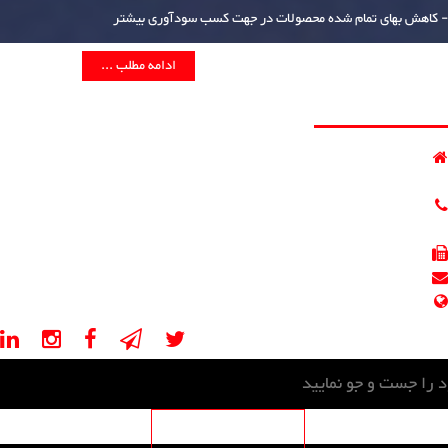
- کاهش بهای تمام شده محصولات در جهت کسب سودآوری بیشتر
ادامه مطلب ...
اطلاعات تماس
ایران - تهران - خیابان مطهری - خیابان کوه نور - کوچه سوم
پلاک 5 - طبقه 4,2 - واحد 401,205
021-88541670
021-88541671
021-88541625
info@psevalveco.com
psevalveco.ir, psevalveco.com