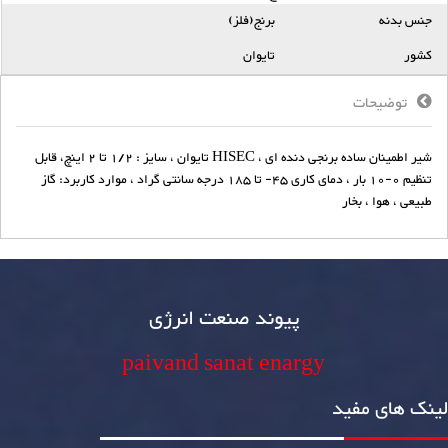
جنس بدنه
برنج(فلز)
کشور
تایوان
توضیحات
شیر اطمینان ساده برنجی دنده ای ، HISEC تایوان ، سایز : 1/2 تا 2 اینچ، قابل
تنظیم 0-10 بار ، دمای کاری 45- تا 185 درجه سانتی گراد ، موارد کاربرد: گاز
طبیعی ، هوا ، بخار
پیوند صنعت انرژی
paivand sanat enargy
لینک های مفید