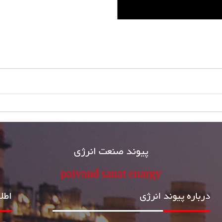
پیوند صنعت انرژی
paivand sanat enargy
درباره پیوند انرژی
اطل