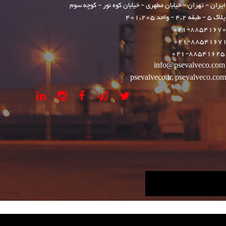
ایران - تهران - خیابان مطهری - خیابان کوه نور - کوچه سوم
پلاک 5 - طبقه 4,2 - واحد 401,205
021-8854167
021-8854167
021-88541625
info@psevalveco.com
psevalveco.ir, psevalveco.co