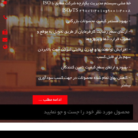
خط مشی سیستم مدیریت یکپارچه شرکت مطابق با ISO
9001:2008وISO/TS 29001:2010
0
- بهبود مستمر کیفیت محصولات بازرگانی
1
- ارتقای سطح رضایت کارفرمایان از طریق تحویل به موقع و
مطلوب قراردادها و پروژه ها
m
- افزایش توانمندیها و قدرت رقابتی شرکت جهت بالابردن
سهم بازار قابل کسب
- بهبود و ارتقای سطح کیفیت تامین کنندگان
- کاهش بهای تمام شده محصولات در جهت کسب سودآوری
بیشتر
ادامه مطلب ...