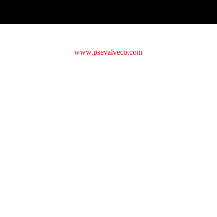
copyright © 2016
www.psevalveco.com
All rights reserved