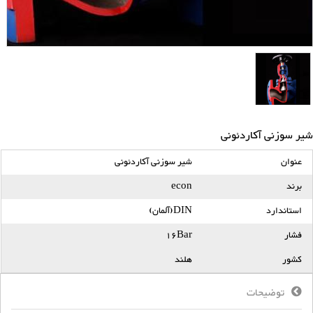
شیر سوزنی آکاردئونی
عنوان
شیر سوزنی آکاردئونی
برند
econ
استاندارد
DIN(آلمان)
فشار
16Bar
کشور
هلند
توضیحات