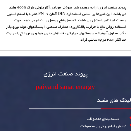
پیوند صنعت انرژی ارائه دهنده شیر سوزنی فولادی آکاردئونی مارک econ هلند
می باشد. این شیرها بر اساس استاندارد DIN آلمان PN16 همراه با استم استیل
و سیت استنلس استیل می باشند که عمل قطع و وصل را انجام می دهد. جهت
استفاده روغن داغ با حرارت بالا.کاربرد: مصارف صنعتی، ایستگاههای مولد نیرو،بخار
، گاز، محلول آمونیاک، سیستمهای حرارتی ، فضاهای بدون هوا و روغن داغ با حرارت
حد اکثر 350 درجه سانتی گراد.
پیوند صنعت انرژی
paivand sanat enargy
لینک های مفید
دسته بندی محصولات
نمایش فیلم برخی از محصولات