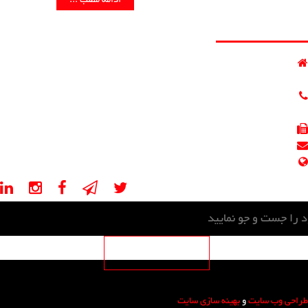
ادامه مطلب ...
اطلاعات تماس
ایران - تهران - خیابان مطهری - خیابان کوه نور - کوچه سوم
پلاک 5 - طبقه 4,2 - واحد 401,205
021-88541670
021-88541671
021-88541625
info@psevalveco.com
psevalveco.ir, psevalveco.com
طراحی وب سایت
و
بهینه سازی سایت