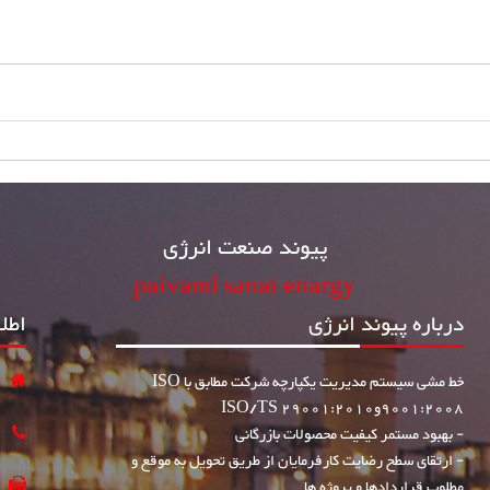
پیوند صنعت انرژی
paivand sanat enargy
درباره پیوند انرژی
اطل
خط مشی سیستم مدیریت یکپارچه شرکت مطابق با ISO
9001:2008وISO/TS 29001:2010
- بهبود مستمر کیفیت محصولات بازرگانی
0
- ارتقای سطح رضایت کارفرمایان از طریق تحویل به موقع و
1
مطلوب قراردادها و پروژه ها