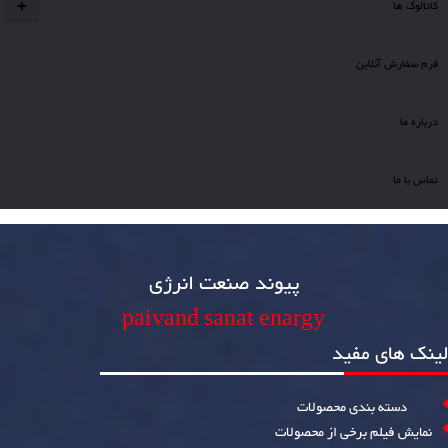
کاتالوگ ها
+
کاتالوگ Huddersfield valves Limited
فرم سفارش آنلاین
کاتالوگ Huddersfield valves Limited
درباره ما
Huddersfield.pdf
تماس با ما
پیوند صنعت انرژی
paivand sanat enargy
لینک های مفید
دسته بندی محصولات
نمایش فیلم برخی از محصولات