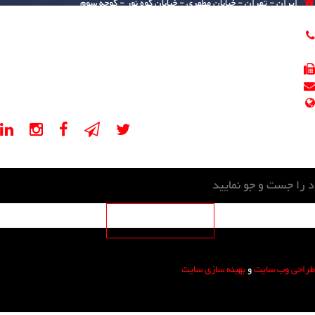
ایران - تهران - خیابان مطهری - خیابان کوه نور - کوچه سوم
پلاک 5 - طبقه 4,2 - واحد 401,205
021-88541670
021-88541671
021-88541625
info@psevalveco.com
psevalveco.ir, psevalveco.com
طراحی وب سایت
و
بهینه سازی سایت