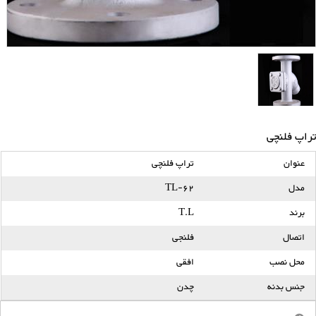
تراپ فلنچی
عنوان
تراپ فلنچی
مدل
TL-62
برند
T.L
اتصال
فلنجی
محل نصب
افقی
جنس بدنه
چدن