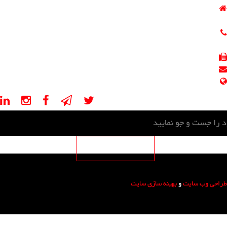
ایران - تهران - خیابان مطهری - خیابان کوه نور - کوچه سوم
پلاک 5 - طبقه 4,2 - واحد 401,205
021-88541670
021-88541671
021-88541625
info@psevalveco.com
psevalveco.ir, psevalveco.com
طراحی وب سایت
و
بهینه سازی سایت