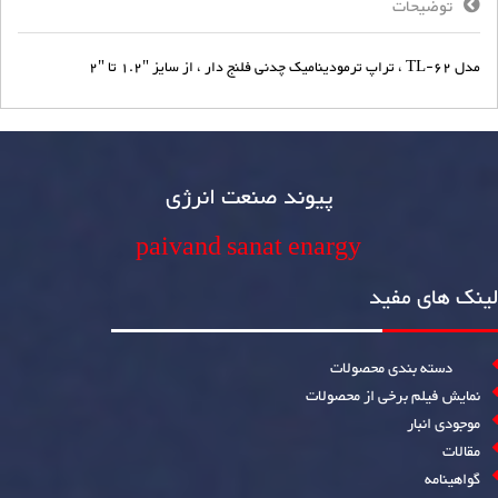
توضیحات
مدل TL-62 ، تراپ ترمودینامیک چدنی فلنج دار ، از سایز "1.2 تا "2
پیوند صنعت انرژی
paivand sanat enargy
لینک های مفید
دسته بندی محصولات
نمایش فیلم برخی از محصولات
موجودی انبار
مقالات
گواهینامه