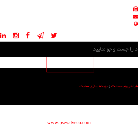
021-88541671
021-88541625
info@psevalveco.com
psevalveco.ir, psevalveco.com
طراحی وب سایت
و
بهینه سازی سایت
copyright © 2016
www.psevalveco.com
All rights reserved