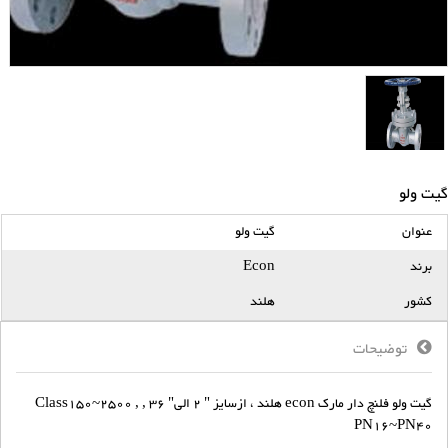
گیت ولو
عنوان
گیت ولو
برند
Econ
کشور
هلند
توضیحات
گیت ولو فلنچ دار مارک econ هلند ، ازسایز " 2 الی" 36 , Class150~2500 ,
PN16~PN40