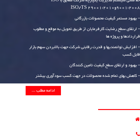
خط مشی سیستم مدیریت یکپارچه شرکت مطابق با ISO
9001:2008وISO/TS 29001:2010
- بهبود مستمر کیفیت محصولات بازرگانی
- ارتقای سطح رضایت کارفرمایان از طریق تحویل به موقع و مطلوب
قراردادها و پروژه ها
- افزایش توانمندیها و قدرت رقابتی شرکت جهت بالابردن سهم بازار
قابل کسب
- بهبود و ارتقای سطح کیفیت تامین کنندگان
- کاهش بهای تمام شده محصولات در جهت کسب سودآوری بیشتر
ادامه مطلب ...
اطلاعات تماس
ایران - تهران - خیابان مطهری - خیابان کوه نور - کوچه سوم
پلاک 5 - طبقه 4,2 - واحد 401,205
021-88541670